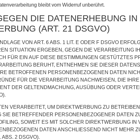
atenverarbeitung bleibt vom Widerruf unberührt.
EGEN DIE DATENERHEBUNG IN
RBUNG (ART. 21 DSGVO)
AGE VON ART. 6 ABS. 1 LIT. E ODER F DSGVO ERFOLG
REN SITUATION ERGEBEN, GEGEN DIE VERARBEITUNG
CH FÜR EIN AUF DIESE BESTIMMUNGEN GESTÜTZTES PRO
RARBEITUNG BERUHT, ENTNEHMEN SIE DIESER DATEN
HRE BETROFFENEN PERSONENBEZOGENEN DATEN NICHT 
NDE FÜR DIE VERARBEITUNG NACHWEISEN, DIE IHRE 
DIENT DER GELTENDMACHUNG, AUSÜBUNG ODER VERT
).
 VERARBEITET, UM DIREKTWERBUNG ZU BETREIBEN, 
G SIE BETREFFENDER PERSONENBEZOGENER DATEN 
ROFILING, SOWEIT ES MIT SOLCHER DIREKTWERBUNG IN
ENBEZOGENEN DATEN ANSCHLIESSEND NICHT MEHR 
ABS. 2 DSGVO).