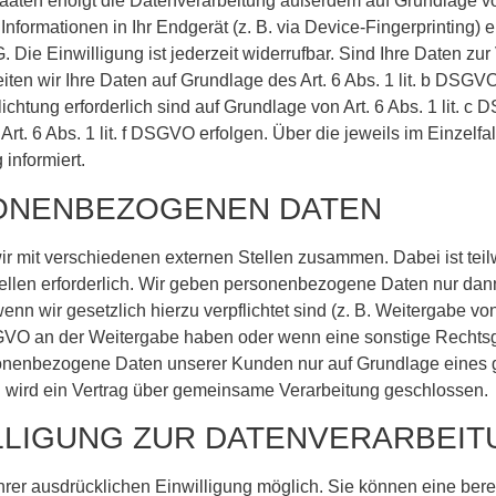
aten erfolgt die Datenverarbeitung außerdem auf Grundlage von 
nformationen in Ihr Endgerät (z. B. via Device-Fingerprinting) e
Die Einwilligung ist jederzeit widerrufbar. Sind Ihre Daten zur
iten wir Ihre Daten auf Grundlage des Art. 6 Abs. 1 lit. b DSGV
flichtung erforderlich sind auf Grundlage von Art. 6 Abs. 1 lit. 
rt. 6 Abs. 1 lit. f DSGVO erfolgen. Über die jeweils im Einzelf
informiert.
ONENBEZOGENEN DATEN
ir mit verschiedenen externen Stellen zusammen. Dabei ist tei
len erforderlich. Wir geben personenbezogene Daten nur dann 
 wenn wir gesetzlich hierzu verpflichtet sind (z. B. Weitergabe 
f DSGVO an der Weitergabe haben oder wenn eine sonstige Recht
sonenbezogene Daten unserer Kunden nur auf Grundlage eines gü
g wird ein Vertrag über gemeinsame Verarbeitung geschlossen.
LLIGUNG ZUR DATENVERARBEI
rer ausdrücklichen Einwilligung möglich. Sie können eine bereits