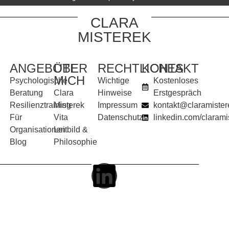
CLARA
MISTEREK
ANGEBOTE
ÜBER
RECHTLICHES
KONTAKT
MICH
Psychologische
Wichtige
Kostenloses
Beratung
Clara
Hinweise
Erstgespräch
Resilienztraining
Misterek
Impressum
kontakt@claramister
Für
Vita
Datenschutz
linkedin.com/clarami
Organisationen
Leitbild &
Blog
Philosophie