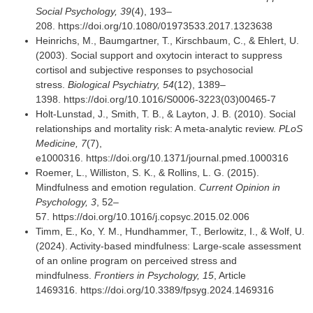
Social Psychology, 39
(4), 193–
208. https://doi.org/10.1080/01973533.2017.1323638
Heinrichs, M., Baumgartner, T., Kirschbaum, C., & Ehlert, U.
(2003). Social support and oxytocin interact to suppress
cortisol and subjective responses to psychosocial
stress.
Biological Psychiatry, 54
(12), 1389–
1398. https://doi.org/10.1016/S0006-3223(03)00465-7
Holt-Lunstad, J., Smith, T. B., & Layton, J. B. (2010). Social
relationships and mortality risk: A meta-analytic review.
PLoS
Medicine, 7
(7),
e1000316. https://doi.org/10.1371/journal.pmed.1000316
Roemer, L., Williston, S. K., & Rollins, L. G. (2015).
Mindfulness and emotion regulation.
Current Opinion in
Psychology, 3
, 52–
57. https://doi.org/10.1016/j.copsyc.2015.02.006
Timm, E., Ko, Y. M., Hundhammer, T., Berlowitz, I., & Wolf, U.
(2024). Activity-based mindfulness: Large-scale assessment
of an online program on perceived stress and
mindfulness.
Frontiers in Psychology, 15
, Article
1469316. https://doi.org/10.3389/fpsyg.2024.1469316