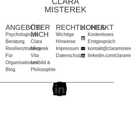
CLARA
MISTEREK
ANGEBOTE
ÜBER
RECHTLICHES
KONTAKT
MICH
Psychologische
Wichtige
Kostenloses
Beratung
Clara
Hinweise
Erstgespräch
Resilienztraining
Misterek
Impressum
kontakt@claramister
Für
Vita
Datenschutz
linkedin.com/clarami
Organisationen
Leitbild &
Blog
Philosophie